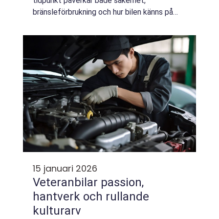
tidpunkt påverkar både säkerhet,
bränsleförbrukning och hur bilen känns på
vägen. I Umeå, med långa vintrar, snabba
väderomslag och ofta isiga vägbanor, blir
planer...
15 januari 2026
Veteranbilar passion,
hantverk och rullande
kulturarv