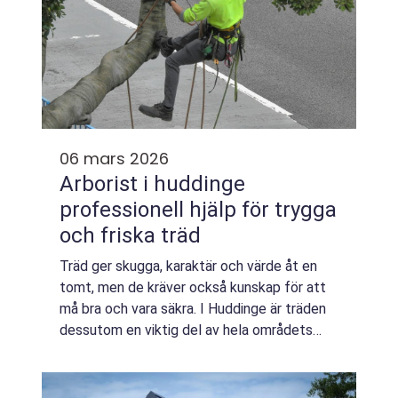
06 mars 2026
Arborist i huddinge
professionell hjälp för trygga
och friska träd
Träd ger skugga, karaktär och värde åt en
tomt, men de kräver också kunskap för att
må bra och vara säkra. I Huddinge är träden
dessutom en viktig del av hela områdets
identitet, med allt från gamla ekmiljöer till
tätare villaområden där stora träd s...