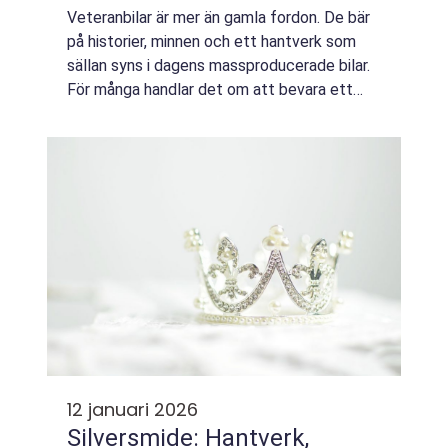
Veteranbilar är mer än gamla fordon. De bär
på historier, minnen och ett hantverk som
sällan syns i dagens massproducerade bilar.
För många handlar det om att bevara ett
rullande kulturarv, där varje skruv, söm och
kromad detalj har sin egen berättel...
12 januari 2026
Silversmide: Hantverk,