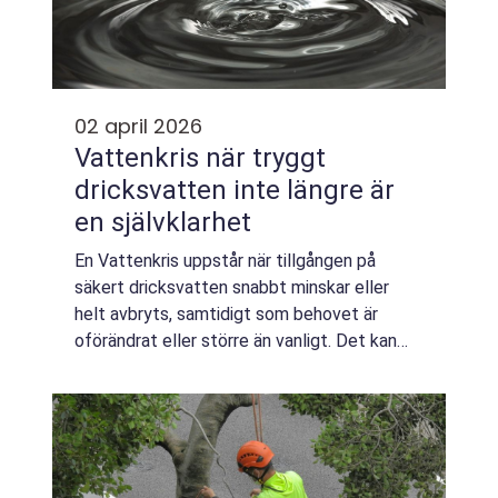
02 april 2026
Vattenkris när tryggt
dricksvatten inte längre är
en självklarhet
En Vattenkris uppstår när tillgången på
säkert dricksvatten snabbt minskar eller
helt avbryts, samtidigt som behovet är
oförändrat eller större än vanligt. Det kan
handla om allt från en lokal sprucken
huvudledning till omfattande föroreningar,
övers...